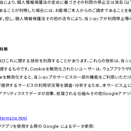
由により、個人情報保護法の定めに基づきその利用の停止又は消去（以下
あることが判明した場合には、お客様ご本人からのご請求であることを
す。但し、個人情報保護法その他の法令により、当ショップが利用停止等
の利用
kie及びこれに類する技術を利用することがあります。これらの技術は、当
するものです。Cookieを無効化されたいユーザーは、ウェブブラウザの
kieを無効化すると、当ショップのサービスの一部の機能をご利用いただ
が提供するサービスの利用状況等を調査・分析するため、本サービス上に Goog
leアナリティクスでデータが収集、処理される仕組みその他Googleアナ
terms/jp.html
やアプリを使用する際の Google によるデータ使用：